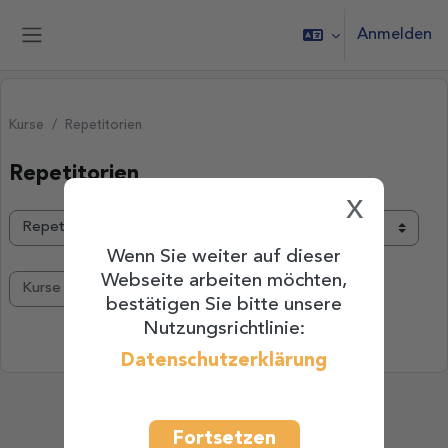
Zum Hauptinhalt
Anmelden
Website-Übersicht
Kurse
Repetitorien
Repetitorien
x
Unsere Angebote
Wenn Sie weiter auf dieser
Webseite arbeiten möchten,
Kurse suchen
bestätigen Sie bitte unsere
Kurse suchen
Nutzungsrichtlinie:
Datenschutzerklärung
Fortsetzen