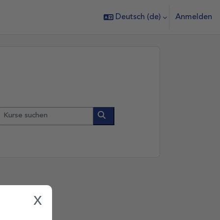
Deutsch ‎(de)‎
Anmelden
Kurse suchen
Kurse suchen
x