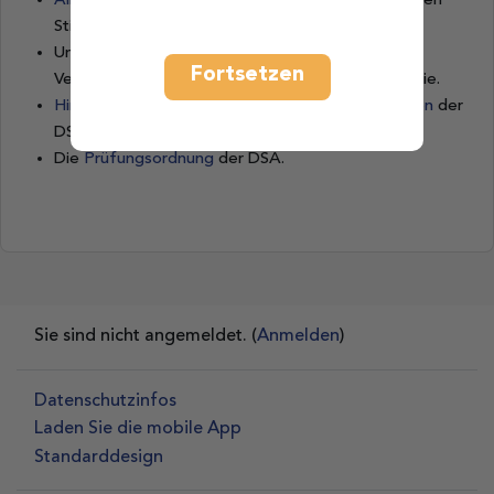
Allgemeinen Geschäftsbedingungen
der Deutschen
Stiftungsakademie gGmbH.
Unsere
technischen Hinweise
zu den Online-
Fortsetzen
Veranstaltungen der
Deutschen Stiftungsakademie.
Hinweise zur Teilnahme an den Online-Lehrgängen
der
DSA.
Die
Prüfungsordnung
der DSA.
Sie sind nicht angemeldet. (
Anmelden
)
Datenschutzinfos
Laden Sie die mobile App
Standarddesign