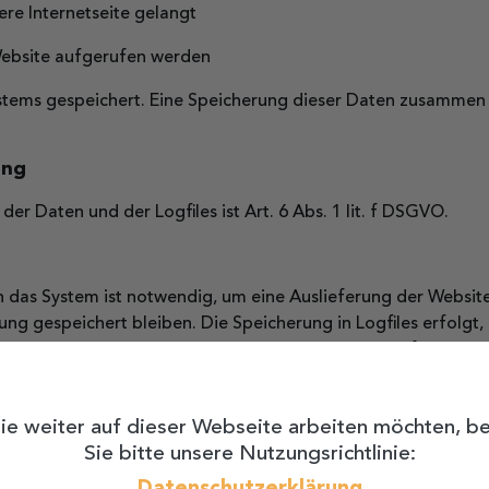
re Internetseite gelangt
Website aufgerufen werden
Systems gespeichert. Eine Speicherung dieser Daten zusamm
ung
r Daten und der Logfiles ist Art. 6 Abs. 1 lit. f DSGVO.
das System ist notwendig, um eine Auslieferung der Website
ung gespeichert bleiben. Die Speicherung in Logfiles erfolgt,
te und zur Sicherstellung der Sicherheit unserer informati
statt. In diesen Zwecken liegt auch unser berechtigtes Intere
ie weiter auf dieser Webseite arbeiten möchten, be
Sie bitte unsere Nutzungsrichtlinie:
en durch unseren Dienstleister Lime Flavour, Mengerzeile 1-3