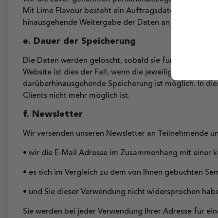
Mit Lime Flavour besteht ein Auftragsdatenverarbeitu
hinausgehende Weitergabe der Daten an Dritte findet n
e. Dauer der Speicherung
Die Daten werden gelöscht, sobald sie für die Erreichu
Website ist dies der Fall, wenn die jeweilige Sitzung be
darüberhinausgehende Speicherung ist möglich. In di
Clients nicht mehr möglich ist.
f. Newsletter
Wir versenden unseren Newsletter an Teilnehmende un
• wir die E-Mail Adresse im Zusammenhang mit einer k
• es sich im Vergleich zu dem von Ihnen gebuchten Se
• und Sie dieser Verwendung nicht widersprochen hab
Sie werden bei jeder Verwendung Ihrer Adresse für ein