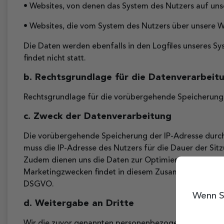
• Websites, von denen das System des Nutzers auf unse
• Websites, die vom System des Nutzers über unsere 
Die Daten werden ebenfalls in den Logfiles unseres 
findet nicht statt.
b. Rechtsgrundlage für die Datenverarbeit
Rechtsgrundlage für die vorübergehende Speicherung de
c. Zweck der Datenverarbeitung
Die vorübergehende Speicherung der IP-Adresse durch 
muss die IP-Adresse des Nutzers für die Dauer der Sitz
Zudem dienen uns die Daten zur Optimierung der Websi
Marketingzwecken findet in diesem Zusammenhang nicht 
DSGVO.
Wenn S
d. Weitergabe an Dritte
Wir die zuvor genannten personenbezogenen Daten werd