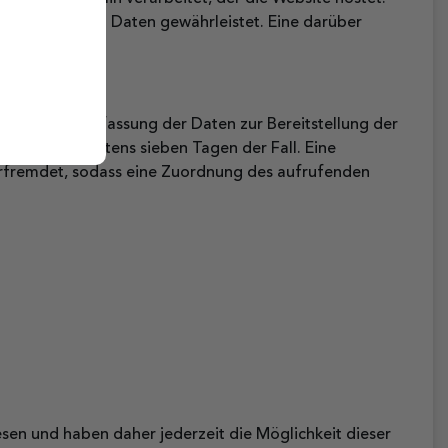
sonenbezogenen Daten gewährleistet. Eine darüber
m Falle der Erfassung der Daten zur Bereitstellung der
dies nach spätestens sieben Tagen der Fall. Eine
erfremdet, sodass eine Zuordnung des aufrufenden
sen und haben daher jederzeit die Möglichkeit dieser