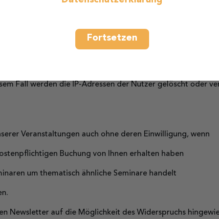
Datenschutzerklärung
ngsvertrag nach Art 28 DSGVO, der die Sicherheit Ihrer per
icht statt.
Fortsetzen
ng des Zweckes ihrer Erhebung nicht mehr erforderlich sind. I
endet ist. Im Falle der Speicherung der Daten in Logfiles ist 
esem Fall werden die IP-Adressen der Nutzer gelöscht oder v
serer Veranstaltungen auch ohne deren Einwilligung, wenn
ostenpflichtigen Buchung von Ihnen erhalten haben
minaren um thematisch ähnliche Seminare handelt
en.
en Newsletter auf die Möglichkeit des Widerspruchs hingewie