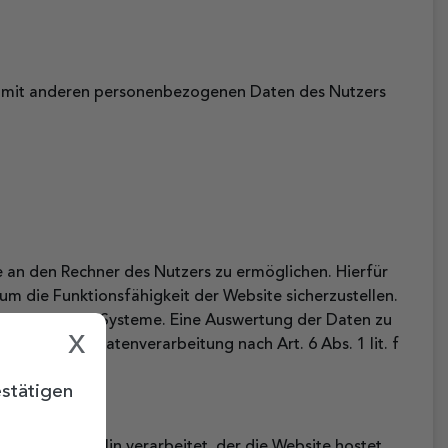
en mit anderen personenbezogenen Daten des Nutzers
 an den Rechner des Nutzers zu ermöglichen. Hierfür
 um die Funktionsfähigkeit der Website sicherzustellen.
onstechnischen Systeme. Eine Auswertung der Daten zu
x
sse an der Datenverarbeitung nach Art. 6 Abs. 1 lit. f
stätigen
, 12435 Berlin verarbeitet, der die Website hostet.