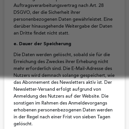
Auftragsverarbeitungsvertrag nach Art. 28
DSGVO, der die Sicherheit ihrer
personenbezogenen Daten gewährleistet. Eine
darüber hinausgehende Weitergabe der Daten
an Dritte findet nicht statt.
e. Dauer der Speicherung
Die Daten werden gelöscht, sobald sie für die
Erreichung des Zweckes ihrer Erhebung nicht
mehr erforderlich sind. Die E-Mail-Adresse des
Nutzers wird demnach solange gespeichert, wie
das Abonnement des Newsletters aktiv ist. Der
Newsletter-Versand erfolgt aufgrund von
Anmeldung des Nutzers auf der Website. Die
sonstigen im Rahmen des Anmeldevorgangs
erhobenen personenbezogenen Daten werden
in der Regel nach einer Frist von sieben Tagen
gelöscht.