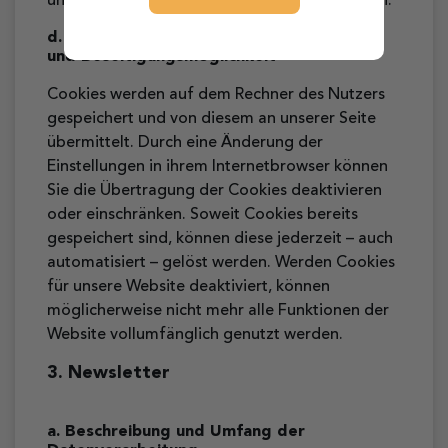
unserer Website und ihre Inhalte zu verbessern.
d. Dauer der Speicherung, Widerspruchs-
und Beseitigungsmöglichkeit
Cookies werden auf dem Rechner des Nutzers
gespeichert und von diesem an unserer Seite
übermittelt. Durch eine Änderung der
Einstellungen in ihrem Internetbrowser können
Sie die Übertragung der Cookies deaktivieren
oder einschränken. Soweit Cookies bereits
gespeichert sind, können diese jederzeit – auch
automatisiert – gelöst werden. Werden Cookies
für unsere Website deaktiviert, können
möglicherweise nicht mehr alle Funktionen der
Website vollumfänglich genutzt werden.
3. Newsletter
a. Beschreibung und Umfang der