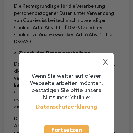
Die Rechtsgrundlage für die Verarbeitung
personenbezogener Daten unter Verwendung
von Cookies ist bei technisch notwendigen
Cookies Art 6 Abs. 1 lit f DSGVO und bei
Cookies zu Analysezwecken Art. 6 Abs. 1 lit. a
DSGVO.
c. Zweck der Datenverarbeitung
x
Der Zweck der Verwendung dieser Cookies ist,
die Nutzung von Websites für die Nutzer zu
Wenn Sie weiter auf dieser
vereinfachen. Einige Funktionen unserer
Webseite arbeiten möchten,
Internetseite können ohne den Einsatz von
bestätigen Sie bitte unsere
Cookies nicht angeboten werden. Für diese ist
Nutzungsrichtlinie:
es erforderlich, dass der Browser auch nach
Datenschutzerklärung
einem Seitenwechsel wiedererkannt wird.
Die Verwendung von Cookies zu
Analysezwecken erfolgt, um die Qualität
Fortsetzen