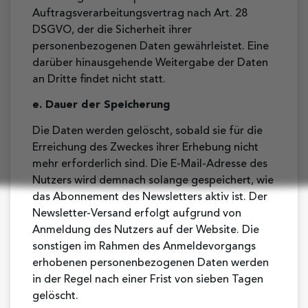
Auftragsverarbeitungsvertrag nach Art. 28
DSGVO, der die Sicherheit ihrer
personenbezogenen Daten gewährleistet. Eine
darüber hinausgehende Weitergabe der Daten
an Dritte findet nicht statt.
e. Dauer der Speicherung
Die Daten werden gelöscht, sobald sie für die
Erreichung des Zweckes ihrer Erhebung nicht
mehr erforderlich sind. Die E-Mail-Adresse des
Nutzers wird demnach solange gespeichert, wie
das Abonnement des Newsletters aktiv ist. Der
Newsletter-Versand erfolgt aufgrund von
Anmeldung des Nutzers auf der Website. Die
sonstigen im Rahmen des Anmeldevorgangs
erhobenen personenbezogenen Daten werden
in der Regel nach einer Frist von sieben Tagen
gelöscht.