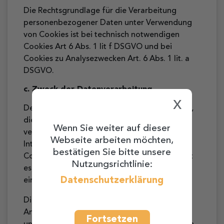
Die Rechtsgrundlage für die Verarbeitung
personenbezogener Daten unter Verwendung
von Cookies ist bei technisch notwendigen
Cookies Art 6 Abs. 1 lit f DSGVO und bei
Cookies zu Analysezwecken Art. 6 Abs. 1 lit. a
DSGVO.
c. Zweck der Datenverarbeitung
x
Der Zweck der Verwendung dieser Cookies ist,
die Nutzung von Websites für die Nutzer zu
Wenn Sie weiter auf dieser
vereinfachen. Einige Funktionen unserer
Webseite arbeiten möchten,
Internetseite können ohne den Einsatz von
bestätigen Sie bitte unsere
Cookies nicht angeboten werden. Für diese ist
Nutzungsrichtlinie:
es erforderlich, dass der Browser auch nach
Datenschutzerklärung
einem Seitenwechsel wiedererkannt wird.
Die Verwendung von Cookies zu
Analysezwecken erfolgt, um die Qualität
Fortsetzen