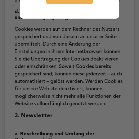
unserer Website und ihre Inhalte zu verbessern.
d. Dauer der Speicherung, Widerspruchs-
und Beseitigungsmöglichkeit
Cookies werden auf dem Rechner des Nutzers
gespeichert und von diesem an unserer Seite
übermittelt. Durch eine Änderung der
Einstellungen in ihrem Internetbrowser können
Sie die Übertragung der Cookies deaktivieren
oder einschränken. Soweit Cookies bereits
gespeichert sind, können diese jederzeit – auch
automatisiert – gelöst werden. Werden Cookies
für unsere Website deaktiviert, können
möglicherweise nicht mehr alle Funktionen der
Website vollumfänglich genutzt werden.
3. Newsletter
a. Beschreibung und Umfang der